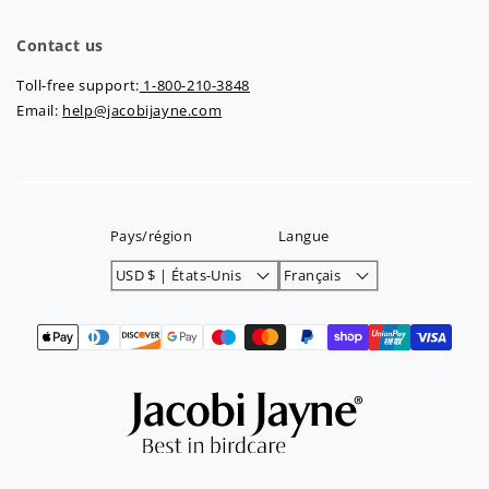
Contact us
Toll-free support:
1-800-210-3848
Email:
help@jacobijayne.com
Pays/région
Langue
USD $ | États-Unis
Français